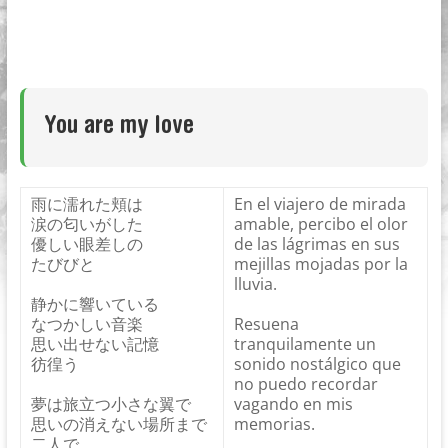
japonés
online,
desde
Buenos
Aires
You are my love
雨に濡れた頬は
En el viajero de mirada
涙の匂いがした
amable, percibo el olor
優しい眼差しの
de las lágrimas en sus
たびびと
mejillas mojadas por la
lluvia.
静かに響いている
なつかしい音楽
Resuena
思い出せない記憶
tranquilamente un
彷徨う
sonido nostálgico que
no puedo recordar
夢は旅立つ小さな翼で
vagando en mis
思いの消えない場所まで
memorias.
二人で