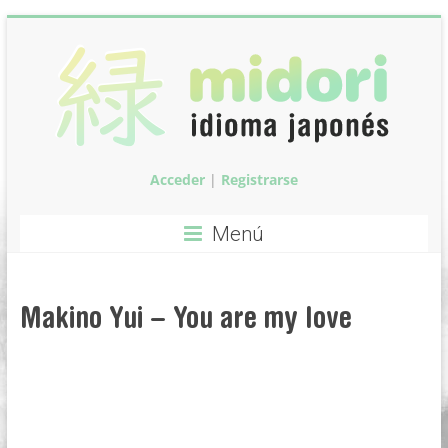
Saltar
al
contenido
Acceder
|
Registrarse
Midori:
Clases
Menú
de
idioma
Makino Yui – You are my love
japonés
Clases
de
idioma