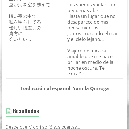
遠い海を空を越えて
Los sueños vuelan con
pequeñas alas.
暗い夜の中で
Hasta un lugar que no
私を照らしてる
desaparece de mis
優しい眼差しの
pensamientos
貴方に
Juntos cruzando el mar
会いたい…
y el cielo lejano…
Viajero de mirada
amable que me hace
brillar en medio de la
noche oscura. Te
extraño.
Traducción al español: Yamila Quiroga
Resultados
Desde que Midori abrió sus puertas...