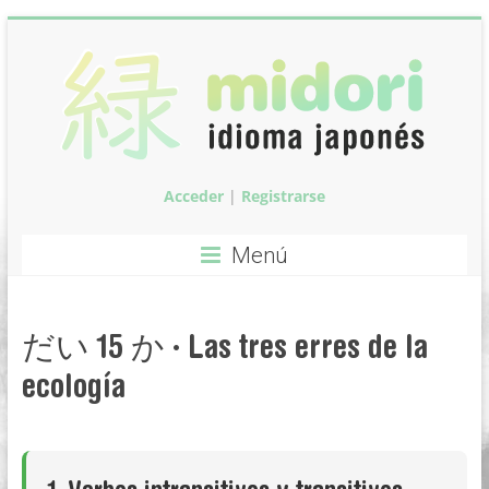
Saltar
al
contenido
Acceder
|
Registrarse
Midori:
Clases
Menú
de
idioma
だい 15 か · Las tres erres de la
japonés
ecología
Clases
de
idioma