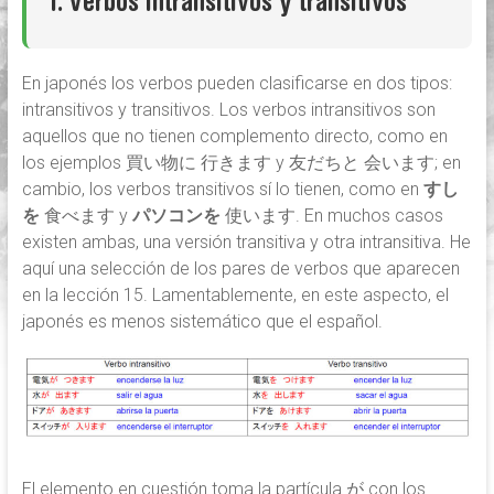
1. Verbos intransitivos y transitivos
japonés
online,
desde
En japonés los verbos pueden clasificarse en dos tipos:
Buenos
intransitivos y transitivos. Los verbos intransitivos son
Aires
aquellos que no tienen complemento directo, como en
los ejemplos 買い物に 行きます y 友だちと 会います; en
cambio, los verbos transitivos sí lo tienen, como en
すし
を
食べます y
パソコンを
使います. En muchos casos
existen ambas, una versión transitiva y otra intransitiva. He
aquí una selección de los pares de verbos que aparecen
en la lección 15. Lamentablemente, en este aspecto, el
japonés es menos sistemático que el español.
El elemento en cuestión toma la partícula が con los