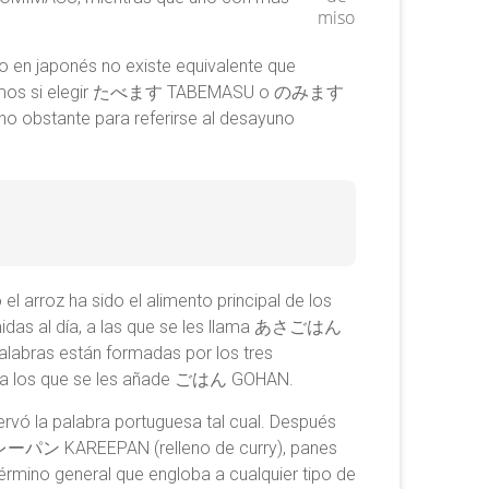
miso
o en japonés no existe equivalente que
a, dudemos si elegir たべます TABEMASU o のみます
o obstante para referirse al desayuno
l arroz ha sido el alimento principal de los
omidas al día, a las que se les llama あさごはん
as están formadas por los tres
, a los que se les añade ごはん GOHAN.
servó la palabra portuguesa tal cual. Después
カレーパン KAREEPAN (relleno de curry), panes
rmino general que engloba a cualquier tipo de