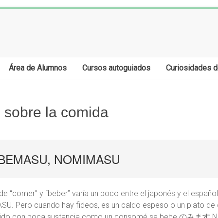
Área de Alumnos
Cursos autoguiados
Curiosidades d
obre la comida
MASU, NOMIMASU
de “comer” y “beber” varía un poco entre el japonés y el españo
U. Pero cuando hay fideos, es un caldo espeso o un plato
o líquido con poca sustancia como un consomé se bebe のみます 