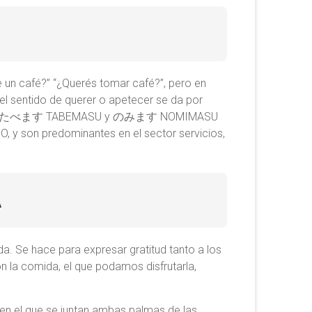
e un café?” “¿Querés tomar café?”, pero en
ntido de querer o apetecer se da por
y en vez de たべます TABEMASU y のみます NOMIMASU
 son predominantes en el sector servicios,
A
 hace para expresar gratitud tanto a los
n la comida, el que podamos disfrutarla,
en el que se juntan ambas palmas de las