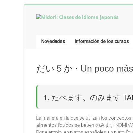
Saltar
al
contenido
Midori:
Clases
Novedades
Información de los cursos
de
idioma
japonés
だい５か · Un poco más s
Clases
de
1. たべます、のみます TABE
idioma
japonés
online,
La manera en la que se utilizan los conceptos 
desde
alimentos líquidos se beben のみます NOMIMAS
Buenos
Por ejemplo, en platos españoles, un plat