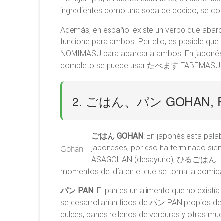
Aires
ingredientes como una sopa de cocido, 
Además, en español existe un verbo que abarc
funcione para ambos. Por ello, es posible
NOMIMASU para abarcar a ambos. En japonés se
completo se puede usar たべます TABEMASU
2. ごはん、パン GOHAN, 
ごはん GOHAN
: En japonés esta pala
japoneses, por eso ha terminado sie
Gohan
ASAGOHAN (desayuno), ひるごはん HIRU
momentos del día en el que se toma la com
パン PAN
: El pan es un alimento que no existí
se desarrollarían tipos de パン PAN propios
dulces, panes rellenos de verduras y otras m