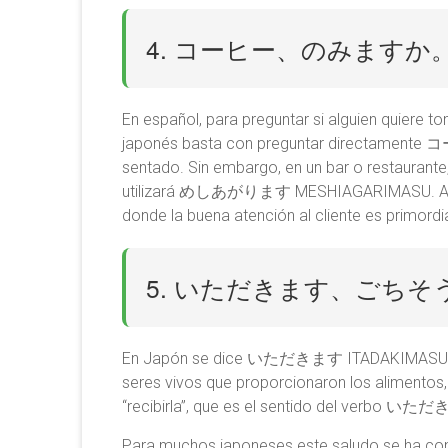
4. コーヒー、のみますか。 KO
En español, para preguntar si alguien quiere 
japonés basta con preguntar directament
sentado. Sin embargo, en un bar o restaur
utilizará めしあがります MESHIAGARIMASU. A este 
donde la buena atención al cliente es primordia
5. いただきます、ごちそうさま
En Japón se dice いただきます ITADAKIMASU al p
seres vivos que proporcionaron los alimentos,
“recibirla”, que es el sentido del verbo 
Para muchos japoneses este saludo se ha con