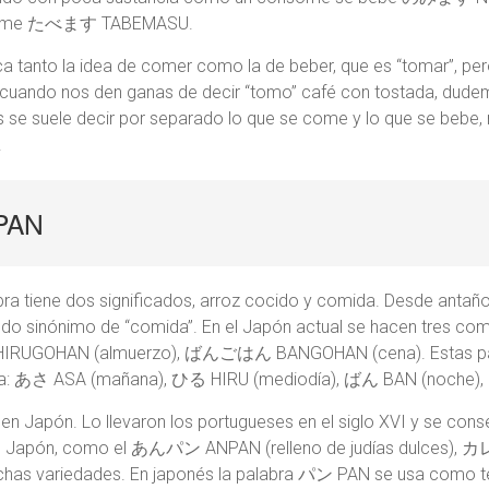
se come たべます TABEMASU.
a tanto la idea de comer como la de beber, que es “tomar”, per
 que cuando nos den ganas de decir “tomo” café con tostad
 suele decir por separado lo que se come y lo que se bebe, n
.
PAN
bra tiene dos significados, arroz cocido y comida. Desde antaño e
ndo sinónimo de “comida”. En el Japón actual se hacen tres c
GOHAN (almuerzo), ばんごはん BANGOHAN (cena). Estas palabr
ida: あさ ASA (mañana), ひる HIRU (mediodía), ばん BAN (noche)
a en Japón. Lo llevaron los portugueses en el siglo XVI y se con
 de Japón, como el あんパン ANPAN (relleno de judías dulces), 
uchas variedades. En japonés la palabra パン PAN se usa como té