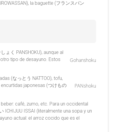
 KUROWASSAN), la baguette (フランスパン
(パンしょく PANSHOKU), aunque al
 otro tipo de desayuno. Estos
Gohanshoku
rmentadas (なっとう NATTOO), tofu,
uras encurtidas japonesas (つけもの
PANshoku
a beber: café, zumo, etc. Para un occidental
ICHIJUU ISSAI (literalmente una sopa y un
sayuno actual: el arroz cocido que es el