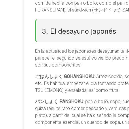
comida hecha con pan o bollo, como el
FURANSUPAN), el sándwich (サンドイッチ SAND
3. El desayuno japonés
En la actualidad los japoneses desayuna
parecer el segundo se está volviendo predomi
son sus componentes:
ごはんしょく GOHANSHOKU
: Arroz cocido, 
etc. Es habitual empezar el día tomando prot
TSUKEMONO) y ensalada, así como fruta.
パンしょく PANSHOKU
: pan o bollo, sopa, hu
quizá resulte raro comer pescado y verdura
plato), a partir del cual se ha diseñado la com
componente esencial, un cuenco de sopa, un al