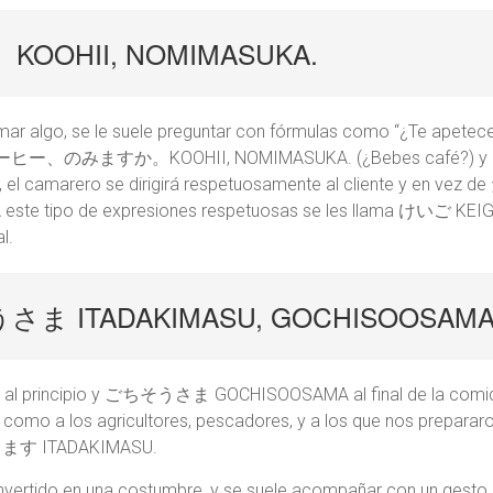
OHII, NOMIMASUKA.
tomar algo, se le suele preguntar con fórmulas como “¿Te apetec
e コーヒー、のみますか。KOOHII, NOMIMASUKA. (¿Bebes café?) y el se
ante, el camarero se dirigirá respetuosamente al cliente 
tipo de expresiones respetuosas se les llama けいご KEIGO, y
l.
 ITADAKIMASU, GOCHISOOSAM
rincipio y ごちそうさま GOCHISOOSAMA al final de la comida. Se
 como a los agricultores, pescadores, y a los que nos prepararo
いただきます ITADAKIMASU.
vertido en una costumbre, y se suele acompañar con un gesto 