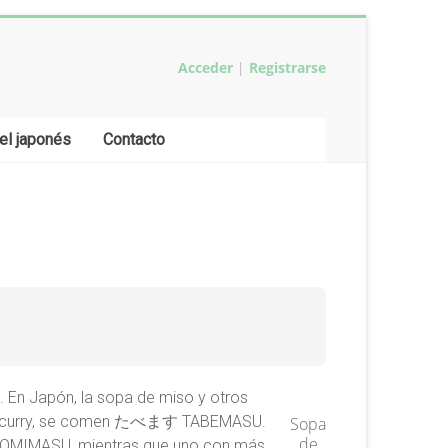
Acceder
|
Registrarse
el japonés
Contacto
l. En Japón, la sopa de miso y otros
 de curry, se comen たべます TABEMASU.
Sopa
de
NOMIMASU, mientras que uno con más