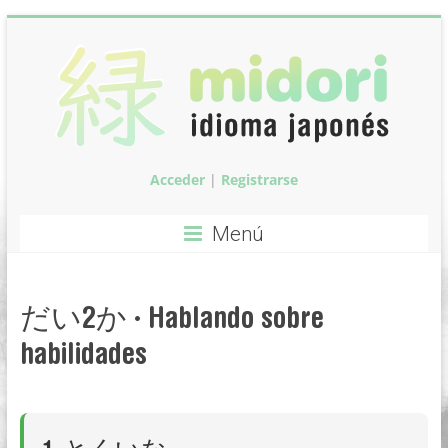
Saltar
al
contenido
Acceder
|
Registrarse
Midori:
Clases
Menú
de
idioma
だい2か · Hablando sobre
japonés
habilidades
Clases
de
idioma