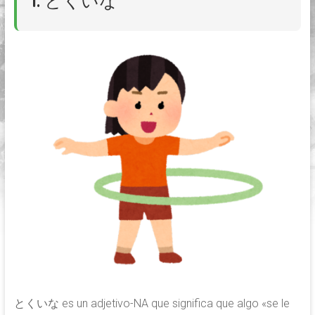
1. とくいな
japonés
online,
desde
Buenos
Aires
とくいな es un adjetivo-NA que significa que algo «se le