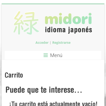
Saltar
al
contenido
Acceder
|
Registrarse
Midori:
Clases
Menú
de
idioma
Carrito
japonés
Puede que te interese…
Clases
de
idioma
¡Tu carrito está actualmente vacío!