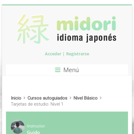
Saltar
al
contenido
Acceder
|
Registrarse
Midori:
Clases
Menú
de
idioma
Inicio
Cursos autoguiados
Nivel Básico
japonés
Tarjetas de estudio: Nivel 1
Clases
de
Instructor
idioma
Guido