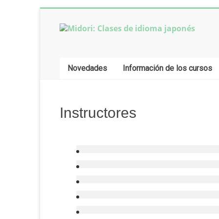
Saltar
al
contenido
Midori:
Clases
Novedades
Información de los cursos
de
idioma
japonés
Instructores
Clases
de
idioma
japonés
online,
desde
Buenos