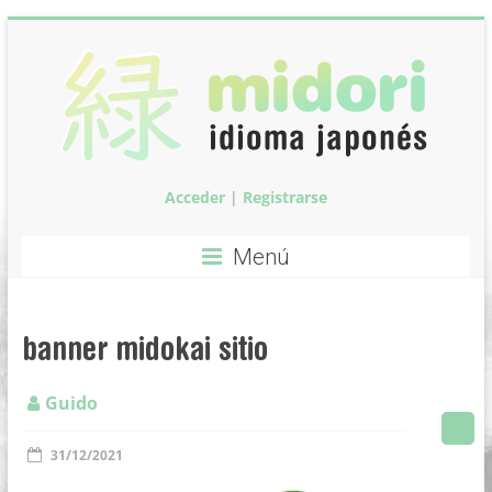
Saltar
al
contenido
Acceder
|
Registrarse
Midori:
Clases
Menú
de
idioma
banner midokai sitio
japonés
Guido
Clases
de
31/12/2021
idioma