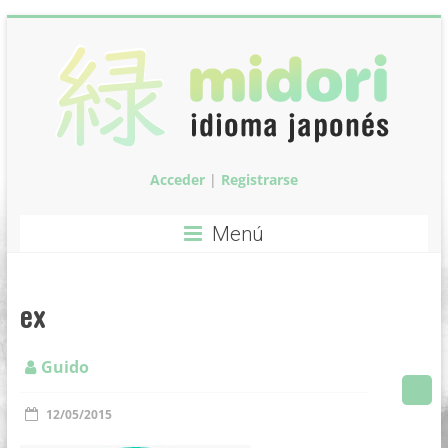
Saltar
al
contenido
Acceder
|
Registrarse
Midori:
Clases
Menú
de
idioma
ex
japonés
Guido
Clases
de
12/05/2015
idioma