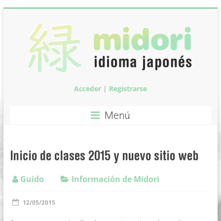
Saltar
al
contenido
Acceder
|
Registrarse
Midori:
Clases
Menú
de
idioma
Inicio de clases 2015 y nuevo sitio web
japonés
Guido
Información de Midori
Clases
12/05/2015
de
idioma