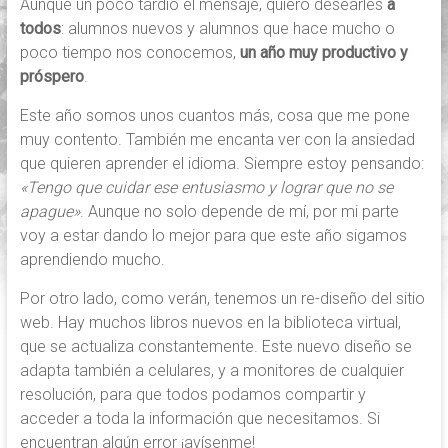
Aunque un poco tardío el mensaje, quiero desearles
a
japonés
todos
: alumnos nuevos y alumnos que hace mucho o
online,
poco tiempo nos conocemos,
un año muy productivo y
desde
próspero
.
Buenos
Aires
Este año somos unos cuantos más, cosa que me pone
muy contento. También me encanta ver con la ansiedad
que quieren aprender el idioma. Siempre estoy pensando:
«Tengo que cuidar ese entusiasmo y lograr que no se
apague»
. Aunque no solo depende de mí, por mi parte
voy a estar dando lo mejor para que este año sigamos
aprendiendo mucho.
Por otro lado, como verán, tenemos un re-diseño del sitio
web. Hay muchos libros nuevos en la biblioteca virtual,
que se actualiza constantemente. Este nuevo diseño se
adapta también a celulares, y a monitores de cualquier
resolución, para que todos podamos compartir y
acceder a toda la información que necesitamos. Si
encuentran algún error ¡avísenme!