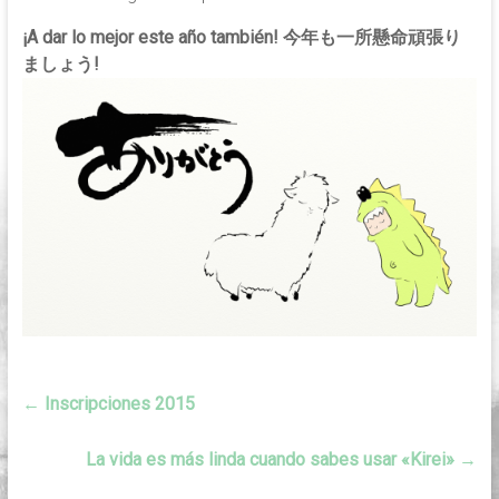
¡A dar lo mejor este año también! 今年も一所懸命頑張り
ましょう!
←
Inscripciones 2015
La vida es más linda cuando sabes usar «Kirei»
→