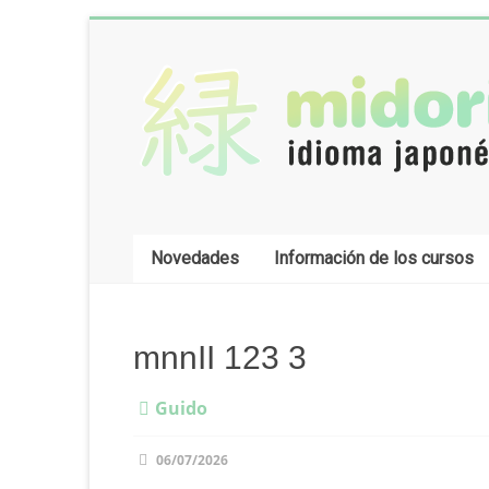
Saltar
al
contenido
Midori:
Clases
de
idioma
japonés
Novedades
Información de los cursos
Clases
de
mnnII 123 3
idioma
japonés
Guido
online,
desde
06/07/2026
Buenos