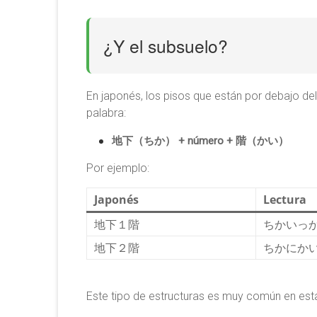
¿Y el subsuelo?
En japonés, los pisos que están por debajo del
palabra:
地下（ちか） + número + 階（かい）
Por ejemplo:
Japonés
Lectura
地下１階
ちかいっか
地下２階
ちかにかい 
Este tipo de estructuras es muy común en esta