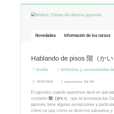
Saltar
al
contenido
Midori:
Clases
Novedades
Información de los cursos
de
idioma
japonés
Hablando de pisos 階（かい
Guido
Artículos y curiosidades d
Clases
de
18/07/2025
expresiones
,
N4
,
N5
idioma
japonés
En japonés, cuando queremos decir en qué piso
online,
contador
階（かい）
, que se pronuncia
kai
. E
desde
japonés, tiene algunas excepciones y particula
Buenos
cómo se usa, cómo se dicen los subsuelos, y 