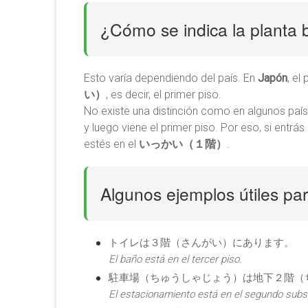
¿Cómo se indica la planta 
Esto varía dependiendo del país. En
Japón
, el
い）
, es decir, el primer piso.
No existe una distinción como en algunos paíse
y luego viene el primer piso. Por eso, si entrá
estés en el
いっかい（１階）
.
Algunos ejemplos útiles par
トイレは３階（さんがい）にあります。
El baño está en el tercer piso.
駐車場（ちゅうしゃじょう）は地下２階（
El estacionamiento está en el segundo subs