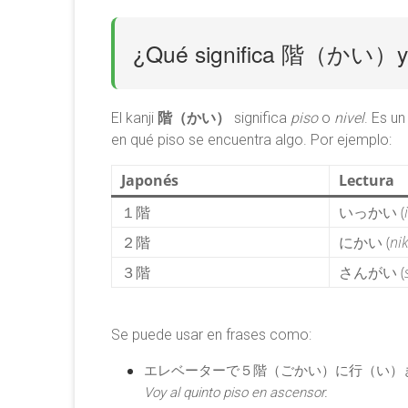
Aires
¿Qué significa 階（かい）y 
El kanji
階（かい）
significa
piso
o
nivel
. Es u
en qué piso se encuentra algo. Por ejemplo:
Japonés
Lectura
１階
いっかい (
２階
にかい (
nik
３階
さんがい (
Se puede usar en frases como:
エレベーターで５階（ごかい）に行（い）
Voy al quinto piso en ascensor.