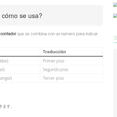
cómo se usa?
n
contador
que se combina con un número para indicar
Traducción
ikkai
)
Primer piso
ai
)
Segundo piso
sangai
)
Tercer piso
きます。