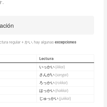
す。
ación
ectura regular + かい, hay algunas
excepciones
Lectura
いっかい
(
ikkai
)
さんがい
(
sangai
)
ろっかい
(
rokkai
)
はっかい
(
hakkai
)
じゅっかい
(
jukkai
)