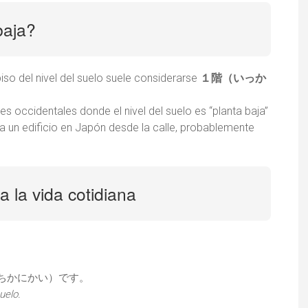
baja?
 piso del nivel del suelo suele considerarse
１階（いっか
s occidentales donde el nivel del suelo es “planta baja”
s a un edificio en Japón desde la calle, probablemente
a la vida cotidiana
ちかにかい）です。
uelo.